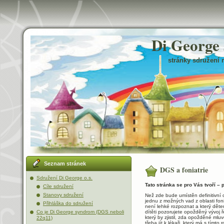
Di George
stránky sdružení 
Seznam stránek
DGS a foniatrie
Sdružení Di George o.s.
Tato stránka se pro Vás tvoří – 
Cíle sdružení
Stanovy sdružení
Než zde bude umístěn definitivní 
jednu z možných vad z oblasti fon
Přihláška do sdružení
není lehké rozpoznat a který dět
Co je Di George syndrom (DGS neboli
dítěti pozorujete opožděný vývoj ř
který by zjistil, zda opožděné ml
22q11)
třeba jít k lékaři, který má s tímt