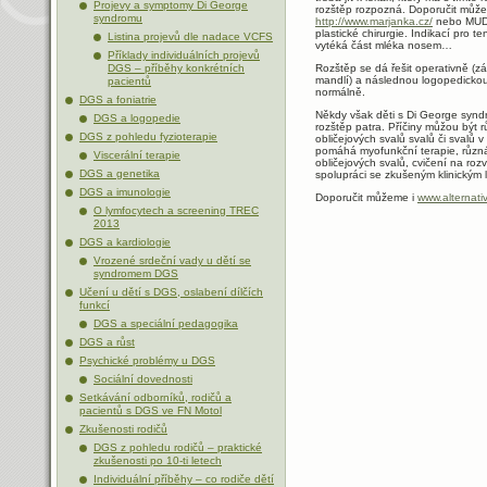
Projevy a symptomy Di George
rozštěp rozpozná. Doporučit může
syndromu
http://www.marjanka.cz/
nebo MUDr.
plastické chirurgie. Indikací pro ten
Listina projevů dle nadace VCFS
vytéká část mléka nosem…
Příklady individuálních projevů
DGS – příběhy konkrétních
Rozštěp se dá řešit operativně (zá
mandlí) a následnou logopedickou 
pacientů
normálně.
DGS a foniatrie
Někdy však děti s Di George synd
DGS a logopedie
rozštěp patra. Příčiny můžou být rů
DGS z pohledu fyzioterapie
obličejových svalů svalů či svalů v
pomáhá myofunkční terapie, různá
Viscerální terapie
obličejových svalů, cvičení na roz
DGS a genetika
spolupráci se zkušeným klinickým
DGS a imunologie
Doporučit můžeme i
www.alternati
O lymfocytech a screening TREC
2013
DGS a kardiologie
Vrozené srdeční vady u dětí se
syndromem DGS
Učení u dětí s DGS, oslabení dílčích
funkcí
DGS a speciální pedagogika
DGS a růst
Psychické problémy u DGS
Sociální dovednosti
Setkávání odborníků, rodičů a
pacientů s DGS ve FN Motol
Zkušenosti rodičů
DGS z pohledu rodičů – praktické
zkušenosti po 10-ti letech
Individuální příběhy – co rodiče dětí