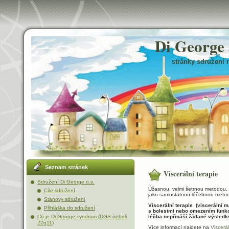
Di George
stránky sdružení 
Seznam stránek
Viscerální terapie
Sdružení Di George o.s.
Úžasnou, velmi šetrnou metodou, k
Cíle sdružení
jako samostatnou léčebnou metodu,
Stanovy sdružení
Viscerální terapie (viscerální m
Přihláška do sdružení
s bolestmi nebo omezením funkc
Co je Di George syndrom (DGS neboli
léčba nepřináší žádané výsledk
22q11)
Více informací najdete na
Viscerá