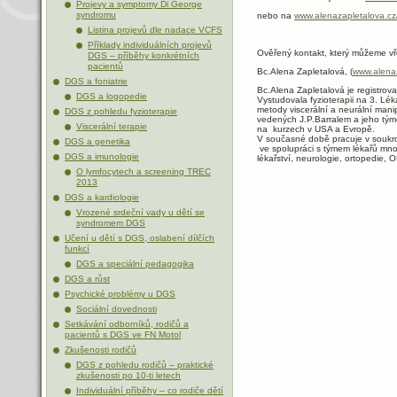
Projevy a symptomy Di George
syndromu
nebo na
www.alenazapletalova.cz/
Listina projevů dle nadace VCFS
Příklady individuálních projevů
Ověřený kontakt, který můžeme vře
DGS – příběhy konkrétních
pacientů
Bc.Alena Zapletalová, (
www.alenaz
DGS a foniatrie
Bc.Alena Zapletalová je registrova
DGS a logopedie
Vystudovala fyzioterapii na 3. Lék
metody viscerální a neurální mani
DGS z pohledu fyzioterapie
vedených J.P.Barralem a jeho tým
Viscerální terapie
na kurzech v USA a Evropě.
V současné době pracuje v soukro
DGS a genetika
ve spolupráci s týmem lékařů mnoh
DGS a imunologie
lékařství, neurologie, ortopedie, O
O lymfocytech a screening TREC
2013
DGS a kardiologie
Vrozené srdeční vady u dětí se
syndromem DGS
Učení u dětí s DGS, oslabení dílčích
funkcí
DGS a speciální pedagogika
DGS a růst
Psychické problémy u DGS
Sociální dovednosti
Setkávání odborníků, rodičů a
pacientů s DGS ve FN Motol
Zkušenosti rodičů
DGS z pohledu rodičů – praktické
zkušenosti po 10-ti letech
Individuální příběhy – co rodiče dětí