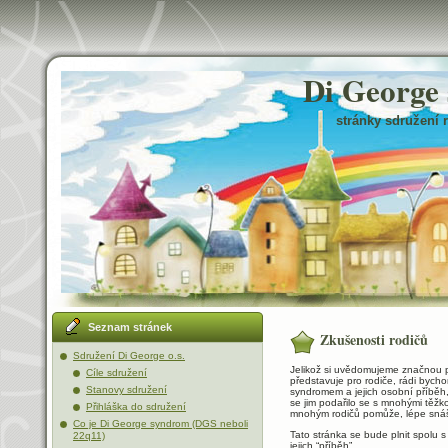
Di George
stránky sdružení 
Seznam stránek
Zkušenosti rodičů
Sdružení Di George o.s.
Jelikož si uvědomujeme značnou 
Cíle sdružení
představuje pro rodiče, rádi bycho
Stanovy sdružení
syndromem a jejich osobní příběh, 
se jim podařilo se s mnohými těžko
Přihláška do sdružení
mnohým rodičů pomůže, lépe snášet
Co je Di George syndrom (DGS neboli
Tato stránka se bude plnit spolu s
22q11)
jejich “příběh”.