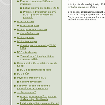
Projevy a symptomy Di George
syndromu
Kdo by zde rád uveřejnil svůj pří
lenka@palatova.cz
. Děkuji.
Listina projevů dle nadace VCFS
Příklady individuálních projevů
Své osobní zkušenosti a poznatky
rodin s Di George syndromem dne
DGS – příběhy konkrétních
“Di George syndrom z pohledu rodi
pacientů
stažení v sekci přednášky…
DGS a foniatrie
DGS a logopedie
DGS z pohledu fyzioterapie
Viscerální terapie
DGS a genetika
DGS a imunologie
O lymfocytech a screening TREC
2013
DGS a kardiologie
Vrozené srdeční vady u dětí se
syndromem DGS
Učení u dětí s DGS, oslabení dílčích
funkcí
DGS a speciální pedagogika
DGS a růst
Psychické problémy u DGS
Sociální dovednosti
Setkávání odborníků, rodičů a
pacientů s DGS ve FN Motol
Zkušenosti rodičů
DGS z pohledu rodičů – praktické
zkušenosti po 10-ti letech
Individuální příběhy – co rodiče dětí